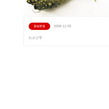
2008.12.05
香味野菜
わさび芋