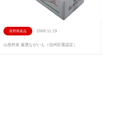
2008.11.19
長野県産品
山形村産 厳選ながいも（信州匠選認定）