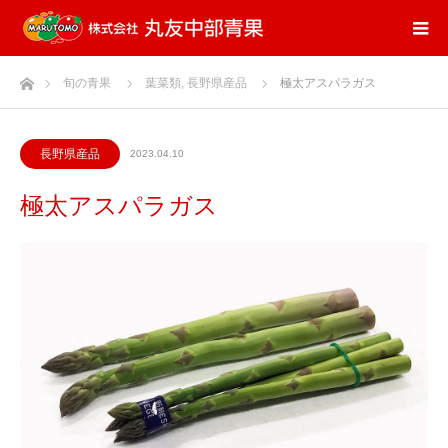
ホーム
旬の青果
葉菜類
,
長野県産品
極太アスパラガス
長野県産品
2023.04.10
極太アスパラガス