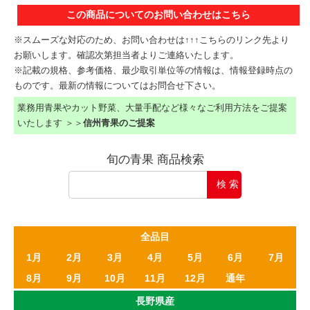
この商品についてのお問い合わせはこちら
※スムーズな対応のため、お問い合わせは↑↑↑こちらのリンク先より
お願いします。確認次第担当者よりご連絡いたします。
※記載の規格、参考価格、最少取引単位等の情報は、情報登録時点の
ものです。最新の情報についてはお問合せ下さい。
業務用青果やカット野菜、大量手配など様々なご利用方法をご提案
いたします ＞＞
信州青果のご提案
旬の青果 商品検索
全品目
1月
2月
3月
4月
5月
6月
7月
8月
9月
10月
11月
12月
通年
長野県産