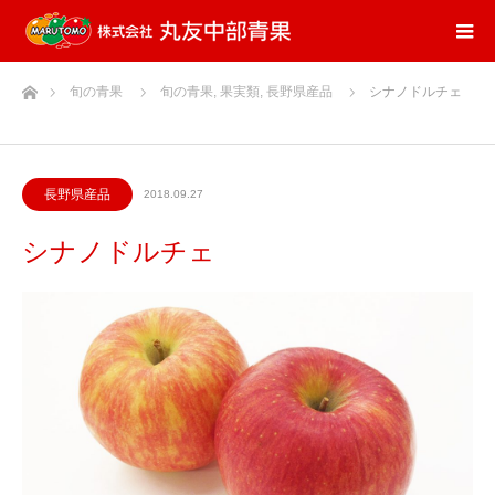
ホーム
旬の青果
旬の青果
,
果実類
,
長野県産品
シナノドルチェ
長野県産品
2018.09.27
シナノドルチェ