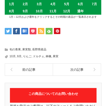
1月
2月
3月
4月
5月
6月
7月
8月
9月
10月
11月
12月
通年
1月～12月および通年をクリックするとその時期の産品が一覧表示されます
旬の青果
,
果実類
,
長野県産品
10月
,
9月
,
りんご
,
ドルチェ
,
林檎
,
果実
前の記事
次の記事
この商品についてのお問い合わせ