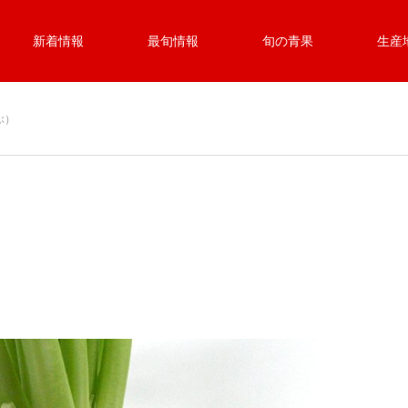
新着情報
最旬情報
旬の青果
生産
ぶ）