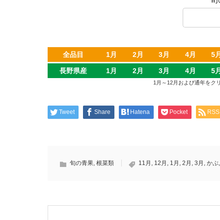
全品目
1月
2月
3月
4月
5
長野県産
1月
2月
3月
4月
5
1月～12月および通年を
Tweet
Share
Hatena
Pocket
RSS
旬の青果
,
根菜類
11月
,
12月
,
1月
,
2月
,
3月
,
かぶ