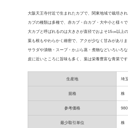
大阪天王寺付近で生まれたカブで、関東地域で栽培され
カブの種類は多種で、赤カブ・白カブ・大中小と様々で
大カブと呼ばれるのは大きさが直径でおよそ15㎝以上
葉も根もやわらかく緻密で、アクが少なく甘みがありま
サラダや漬物・スープ・かぶら蒸・煮物などいろいろな
皮に近いところに旨味も多く、葉は栄養豊富な青菜です
生産地
埼
規格
株
参考価格
980
最少取引単位
株