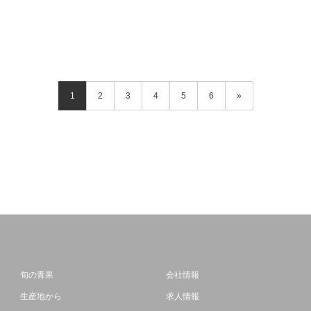
1
2
3
4
5
6
»
旬の青果
会社情報
生産地から
求人情報