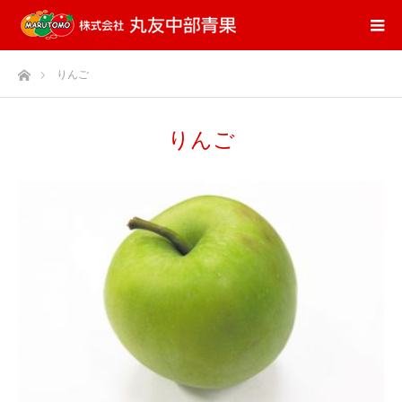
ホーム
りんご
りんご