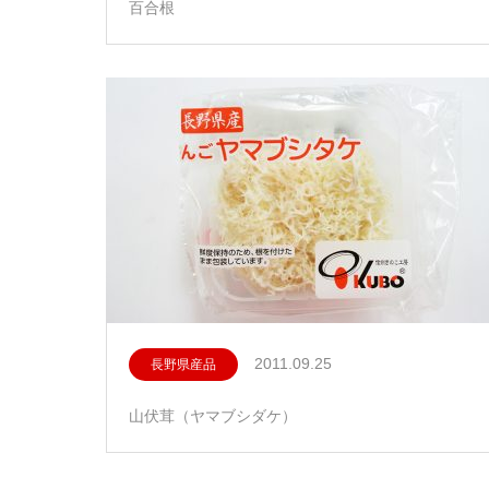
百合根
2011.09.25
長野県産品
山伏茸（ヤマブシダケ）