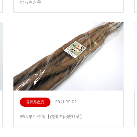
むらさき芋
2011.09.02
長野県産品
村山早生牛蒡【信州の伝統野菜】