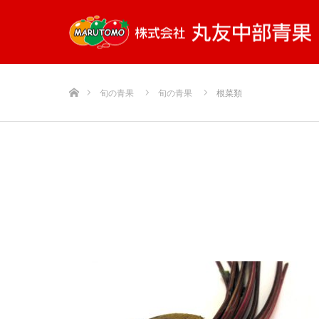
ホーム
旬の青果
旬の青果
根菜類