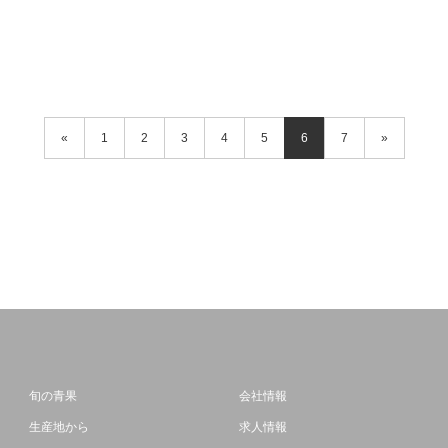
«
1
2
3
4
5
6
7
»
旬の青果
会社情報
生産地から
求人情報