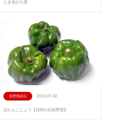
とき色ひら茸
2011.07.30
長野県産品
ぼたんこしょう【信州の伝統野菜】